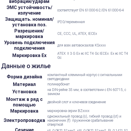
вибрации/ударам
ЭМС устойчивость/
соответствует EN 61000-6-2/EN 61000-6-4
излучение
Защищать. номинал/
IP20/переменная
установка поз.
Разрешения/
CE, CCC, UL, ATEX, IECEx
маркировка
Уровень подключения
для всех автовокзалов KSxxxx
подключения
ATEX: II 3 G Ex ec IIC T4 Gc IECEx: Ex ec IIC T4
Маркировка Ex
Gc
Данные о жилье
компактный клеммный корпус с сигнальными
Форма дизайна
светодиодами
Материал
поликарбонат
на DIN-рейке 35 мм, в соответствии с EN 60715, с
Установка
замком
Монтаж в ряд с
двойной слот и ключевое соединение
помощью
Маркировка
маркировка серии BZxxxx
одножильный провод (s), гибкий провод (st) и
Электропроводка
наконечник (f): пружинное срабатывание
отверткой
Сечение
s*: 0,08?2,5? мм2, st*: 0,08?2,5? мм2, f*: 0,14?1,5?