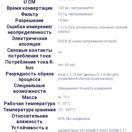
U CM
Время конвертации
140 мс, настраивается
Фильтр
50 Гц, настраиваемая
Разрешение
16 бит
Ошибка измерения/
< +/-0,05% (относительно значения полной
неопределенность
шкалы)
Электрическая
500 В (K-шина/напряжение сигнала)
изоляция
Силовые контакты
???
потребления тока
Потребление тока K-
тип. 85 мА
bus
Разрядность образа
вход: 2 x 16 бит данных (2 x 8 бит для
процесса
управления/статуса опционально)
Специальные
повышенная точность измерения
возможности
Масса
ок. 70 г
Рабочая температура
0...55°С
Температура хранения
-25...+85°С
Относительная
95%, без конденсата
влажность
Устойчивость к
соответствует EN 60068-2-6/EN 60068-2-27