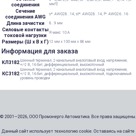
соединения
мм?2
Сечение
s*: AWG28...14, st*: AWG28...14, f*: AWG26...16
соединения AWG
Длина зачистки
8...9 мм
Силовые контакты
Я макс: 10 А
токовой нагрузки
Размеры (Ш х В х Г)
12 мм x 100 мм x 68 мм
Информация для заказа
Шинный терминал, 2-канальный аналоговый вход, напряжение,
КЛ3182
+/-2 В, 16 бит, дифференциальный, высокоточный
Шинный терминал, 2-канальный аналоговый вход, напряжение,
КС3182
+/-2 В, 16 бит, дифференциальный, высокоточный, подключаемый
уровень проводки
© 2001—2026, ООО Промэнерго Автоматика. Все права защищены.
Данный сайт использует технологию cookie. Оставаясь на сайте