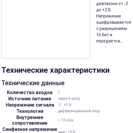
диапазоне от -2
до +2 В.
Напряжение
оцифровывается
с разрешением
16 бит и
передается,...
Технические характеристики
Технические данные
Количество входов
2
Источник питания
через К-шину
Напряжение сигнала
-2...+2 В
Технология
дифференциальный вход
Внутреннее
> 70 кОм
сопротивление
Синфазное напряжение
макс. 10 В