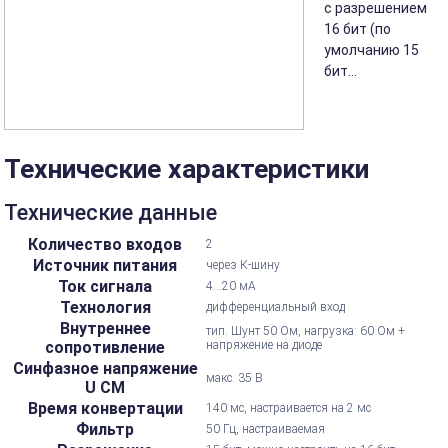
с разрешением
16 бит (по
умолчанию 15
бит...
Технические характеристики
Технические данные
Количество входов
2
Источник питания
через К-шину
Ток сигнала
4...20 мА
Технология
дифференциальный вход
Внутреннее
тип. Шунт 50 Ом, нагрузка: 60 Ом +
сопротивление
напряжение на диоде
Синфазное напряжение
макс. 35 В
U CM
Время конвертации
140 мс, настраивается на 2 мс
Фильтр
50 Гц, настраиваемая