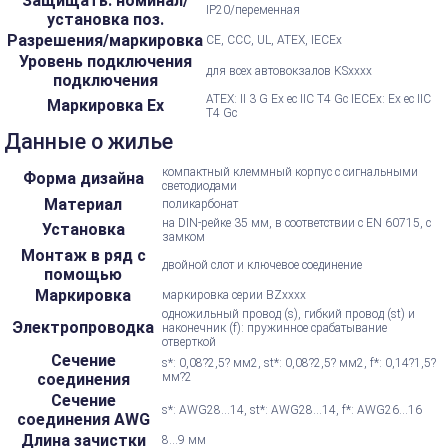
Защищать. номинал/
IP20/переменная
установка поз.
Разрешения/маркировка
CE, CCC, UL, ATEX, IECEx
Уровень подключения
для всех автовокзалов KSxxxx
подключения
ATEX: II 3 G Ex ec IIC T4 Gc IECEx: Ex ec IIC
Маркировка Ex
T4 Gc
Данные о жилье
компактный клеммный корпус с сигнальными
Форма дизайна
светодиодами
Материал
поликарбонат
на DIN-рейке 35 мм, в соответствии с EN 60715, с
Установка
замком
Монтаж в ряд с
двойной слот и ключевое соединение
помощью
Маркировка
маркировка серии BZxxxx
одножильный провод (s), гибкий провод (st) и
Электропроводка
наконечник (f): пружинное срабатывание
отверткой
Сечение
s*: 0,08?2,5? мм2, st*: 0,08?2,5? мм2, f*: 0,14?1,5?
соединения
мм?2
Сечение
s*: AWG28...14, st*: AWG28...14, f*: AWG26...16
соединения AWG
Длина зачистки
8...9 мм