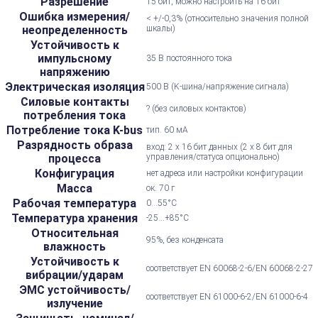
Разрешение
15 бит, можно настроить на 16 бит
Ошибка измерения/
< +/-0,3% (относительно значения полной
неопределенность
шкалы)
Устойчивость к
импульсному
35 В постоянного тока
напряжению
Электрическая изоляция
500 В (K-шина/напряжение сигнала)
Силовые контакты
? (без силовых контактов)
потребления тока
Потребление тока K-bus
тип. 60 мА
Разрядность образа
вход: 2 x 16 бит данных (2 x 8 бит для
процесса
управления/статуса опционально)
Конфигурация
нет адреса или настройки конфигурации
Масса
ок. 70 г
Рабочая температура
0...55°С
Температура хранения
-25...+85°С
Относительная
95%, без конденсата
влажность
Устойчивость к
соответствует EN 60068-2-6/EN 60068-2-27
вибрации/ударам
ЭМС устойчивость/
соответствует EN 61000-6-2/EN 61000-6-4
излучение