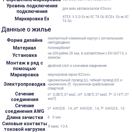
Уровень подключения
для всех автовокзалов KSxxxx
подключения
ATEX: II 3 G Ex ec IIC T4 Gc IECEx: Ex ec IIC
Маркировка Ex
T4 Gc
Данные о жилье
компактный клеммный корпус с сигнальными
Форма дизайна
светодиодами
Материал
поликарбонат
на DIN-рейке 35 мм, в соответствии с EN 60715, с
Установка
замком
Монтаж в ряд с
двойной слот и ключевое соединение
помощью
Маркировка
маркировка серии BZxxxx
одножильный провод (s), гибкий провод (st) и
Электропроводка
наконечник (f): пружинное срабатывание
отверткой
Сечение
s*: 0,08?2,5? мм2, st*: 0,08?2,5? мм2, f*: 0,14?1,5?
соединения
мм?2
Сечение
s*: AWG28...14, st*: AWG28...14, f*: AWG26...16
соединения AWG
Длина зачистки
8...9 мм
Силовые контакты
Я макс: 10 А
токовой нагрузки