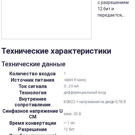
с разрешением
12 бит и
передается,...
Технические характеристики
Технические данные
Количество входов
1
Источник питания
через К-шину
Ток сигнала
0...20 мА
Технология
дифференциальный вход
Внутреннее
80В(C) + напряжение на диоде 0,7В В
сопротивление
Синфазное напряжение U
макс. 35 В
CM
Время конвертации
~ 1 мс
Разрешение
12 бит