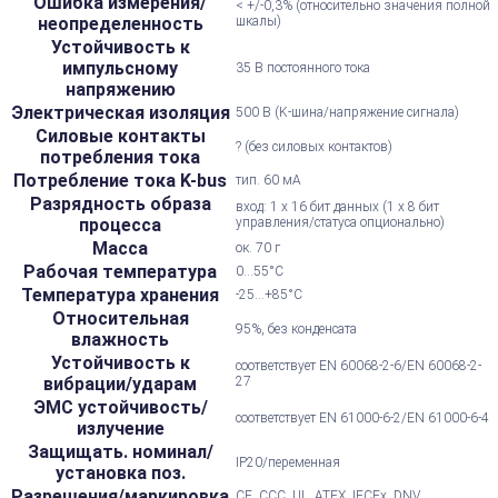
Ошибка измерения/
< +/-0,3% (относительно значения полной
неопределенность
шкалы)
Устойчивость к
импульсному
35 В постоянного тока
напряжению
Электрическая изоляция
500 В (K-шина/напряжение сигнала)
Силовые контакты
? (без силовых контактов)
потребления тока
Потребление тока K-bus
тип. 60 мА
Разрядность образа
вход: 1 х 16 бит данных (1 х 8 бит
процесса
управления/статуса опционально)
Масса
ок. 70 г
Рабочая температура
0...55°С
Температура хранения
-25...+85°С
Относительная
95%, без конденсата
влажность
Устойчивость к
соответствует EN 60068-2-6/EN 60068-2-
вибрации/ударам
27
ЭМС устойчивость/
соответствует EN 61000-6-2/EN 61000-6-4
излучение
Защищать. номинал/
IP20/переменная
установка поз.
Разрешения/маркировка
CE, CCC, UL, ATEX, IECEx, DNV