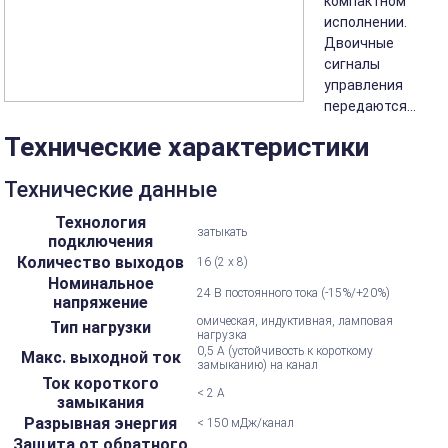
компактном
исполнении.
Двоичные
сигналы
управления
передаются...
Технические характеристики
Технические данные
Технология
затыкать
подключения
Количество выходов
16 (2 х 8)
Номинальное
24 В постоянного тока (-15%/+20%)
напряжение
омическая, индуктивная, ламповая
Тип нагрузки
нагрузка
0,5 А (устойчивость к короткому
Макс. выходной ток
замыканию) на канал
Ток короткого
< 2 А
замыкания
Разрывная энергия
< 150 мДж/канал
Защита от обратного