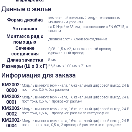
Данные о жилье
компактный клеммный модуль со вставным
Форма дизайна
монтажным уровнем
на DIN-рейке 35 мм, в соответствии с EN 60715, с
Установка
замком
Монтаж в ряд с
двойной слот и ключевое соединение
помощью
Сечение
0,08...1,5 мм2, многожильный провод,
соединения
одножильный провод
Длина зачистки
8 мм
Размеры (Ш х В х Г)
26,5 мм х 100 мм х 71 мм
Информация для заказа
КМ2002-
Модуль шинного терминала, 16-канальный цифровой выход, 24 В
0000
пост. тока, 0,5 А, без разъема
КМ2002-
Модуль шинного терминала, 16-канальный цифровой выход, 24 В
0001
пост. тока, 0,5 А, 1-проводной разъем
КМ2002-
Модуль шинного терминала, 16-канальный цифровой выход, 24 В
0002
пост. тока, 0,5 А, 1-проводной разъем со светодиодами
КМ2002-
Модуль шинного терминала, 16-канальный цифровой выход, 24 В
0004
постоянного тока, 0,5 А, 3-проводной разъем со светодиодами