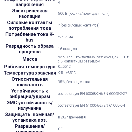
да
напряжения
Электрическая
500 В (K-шина/потенциал поля)
изоляция
Силовые контакты
? (без силовых контактов)
потребления тока
Потребление тока K-
тип. 5 мА
bus
Разрядность образа
16 выходов
процесса
ок. 90 г с 1-контактным разъемом, ок. 110 г
Масса
с 3-контактным разъемом
Рабочая температура
0...55°С
Температура хранения
-25...+85°С
Относительная
95%, без конденсата
влажность
Устойчивость к
соответствует EN 60068-2-6/EN 60068-2-27
вибрации/ударам
ЭМС устойчивость/
соответствует EN 61000-6-2/EN 61000-6-4
излучение
Защищать. номинал/
IP20/переменная
установка поз.
Разрешения/
CE
маркировка