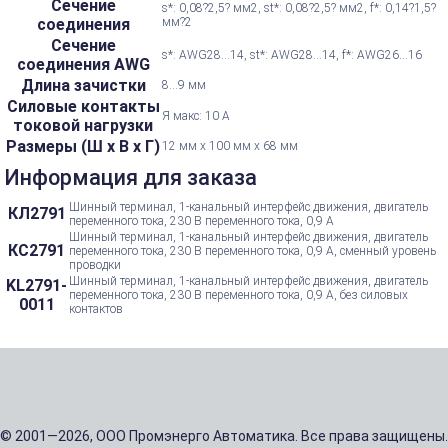
Сечение
s*: 0,08?2,5? мм2, st*: 0,08?2,5? мм2, f*: 0,14?1,5?
соединения
мм?2
Сечение
s*: AWG28...14, st*: AWG28...14, f*: AWG26...16
соединения AWG
Длина зачистки
8...9 мм
Силовые контакты
Я макс: 10 А
токовой нагрузки
Размеры (Ш х В х Г)
12 мм x 100 мм x 68 мм
Информация для заказа
Шинный терминал, 1-канальный интерфейс движения, двигатель
КЛ2791
переменного тока, 230 В переменного тока, 0,9 А
Шинный терминал, 1-канальный интерфейс движения, двигатель
КС2791
переменного тока, 230 В переменного тока, 0,9 А, сменный уровень
проводки
Шинный терминал, 1-канальный интерфейс движения, двигатель
KL2791-
переменного тока, 230 В переменного тока, 0,9 А, без силовых
0011
контактов
© 2001—2026, ООО Промэнерго Автоматика. Все права защищены.