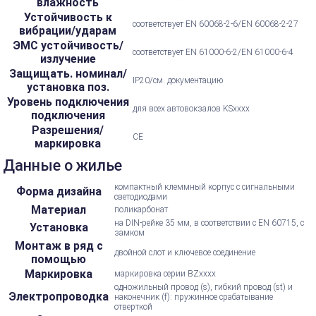
влажность
Устойчивость к
соответствует EN 60068-2-6/EN 60068-2-27
вибрации/ударам
ЭМС устойчивость/
соответствует EN 61000-6-2/EN 61000-6-4
излучение
Защищать. номинал/
IP20/см. документацию
установка поз.
Уровень подключения
для всех автовокзалов KSxxxx
подключения
Разрешения/
CE
маркировка
Данные о жилье
компактный клеммный корпус с сигнальными
Форма дизайна
светодиодами
Материал
поликарбонат
на DIN-рейке 35 мм, в соответствии с EN 60715, с
Установка
замком
Монтаж в ряд с
двойной слот и ключевое соединение
помощью
Маркировка
маркировка серии BZxxxx
одножильный провод (s), гибкий провод (st) и
Электропроводка
наконечник (f): пружинное срабатывание
отверткой