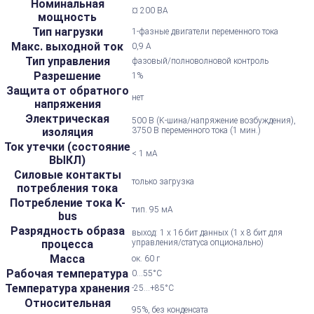
Номинальная
¤ 200 ВА
мощность
Тип нагрузки
1-фазные двигатели переменного тока
Макс. выходной ток
0,9 А
Тип управления
фазовый/полноволновой контроль
Разрешение
1%
Защита от обратного
нет
напряжения
Электрическая
500 В (K-шина/напряжение возбуждения),
изоляция
3750 В переменного тока (1 мин.)
Ток утечки (состояние
< 1 мА
ВЫКЛ)
Силовые контакты
только загрузка
потребления тока
Потребление тока K-
тип. 95 мА
bus
Разрядность образа
выход: 1 х 16 бит данных (1 х 8 бит для
процесса
управления/статуса опционально)
Масса
ок. 60 г
Рабочая температура
0...55°С
Температура хранения
-25...+85°С
Относительная
95%, без конденсата