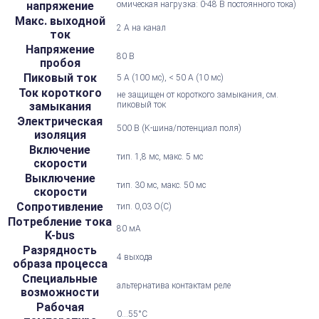
напряжение
омическая нагрузка: 0-48 В постоянного тока)
Макс. выходной
2 А на канал
ток
Напряжение
80 В
пробоя
Пиковый ток
5 А (100 мс), < 50 А (10 мс)
Ток короткого
не защищен от короткого замыкания, см.
замыкания
пиковый ток
Электрическая
500 В (K-шина/потенциал поля)
изоляция
Включение
тип. 1,8 мс, макс. 5 мс
скорости
Выключение
тип. 30 мс, макс. 50 мс
скорости
Сопротивление
тип. 0,03 О(C)
Потребление тока
80 мА
K-bus
Разрядность
4 выхода
образа процесса
Специальные
альтернатива контактам реле
возможности
Рабочая
0...55°С