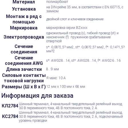
Материал
поликарбонат
на DIN-рейке 35 мм, в соответствии с EN 60715, с
Установка
замком
Монтаж в ряд с
двойной слот и ключевое соединение
помощью
Маркировка
маркировка серии BZxxxx
одножильный провод (s), гибкий провод (st) и
Электропроводка
наконечник (f): пружинное срабатывание
отверткой
Сечение
s*: 0,08?2,5? мм2, st*: 0,08?2,5? мм2, f*: 0,14?1,5?
соединения
мм?2
Сечение
s*: AWG28...14, st*: AWG28...14, f*: AWG26...16
соединения AWG
Длина зачистки
8...9 мм
Силовые контакты
Я макс: 10 А
токовой нагрузки
Размеры (Ш х В х Г)
12 мм x 100 мм x 68 мм
Информация для заказа
Шинный терминал, 4-канальный твердотельный релейный выход,
КЛ2784
30 В переменного тока, 48 В постоянного тока, 2 А
Шинный терминал, 4-канальный твердотельный релейный выход,
КС2784
30 В переменного тока, 48 В постоянного тока, 2 А, подключаемый
уровень проводки