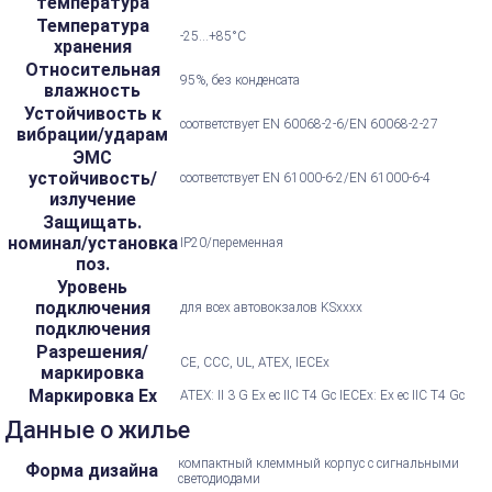
температура
Температура
-25...+85°С
хранения
Относительная
95%, без конденсата
влажность
Устойчивость к
соответствует EN 60068-2-6/EN 60068-2-27
вибрации/ударам
ЭМС
устойчивость/
соответствует EN 61000-6-2/EN 61000-6-4
излучение
Защищать.
номинал/установка
IP20/переменная
поз.
Уровень
подключения
для всех автовокзалов KSxxxx
подключения
Разрешения/
CE, CCC, UL, ATEX, IECEx
маркировка
Маркировка Ex
ATEX: II 3 G Ex ec IIC T4 Gc IECEx: Ex ec IIC T4 Gc
Данные о жилье
компактный клеммный корпус с сигнальными
Форма дизайна
светодиодами