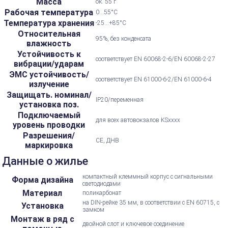
Масса
ок. 55 г
Рабочая температура
0...55°С
Температура хранения
-25...+85°С
Относительная
95%, без конденсата
влажность
Устойчивость к
соответствует EN 60068-2-6/EN 60068-2-27
вибрации/ударам
ЭМС устойчивость/
соответствует EN 61000-6-2/EN 61000-6-4
излучение
Защищать. номинал/
IP20/переменная
установка поз.
Подключаемый
для всех автовокзалов KSxxxx
уровень проводки
Разрешения/
CE, ДНВ
маркировка
Данные о жилье
компактный клеммный корпус с сигнальными
Форма дизайна
светодиодами
Материал
поликарбонат
на DIN-рейке 35 мм, в соответствии с EN 60715, с
Установка
замком
Монтаж в ряд с
двойной слот и ключевое соединение