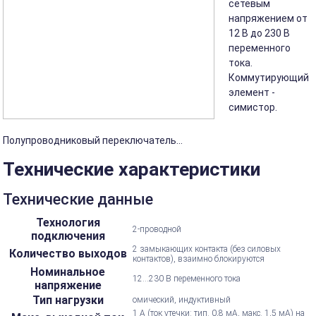
сетевым
напряжением от
12 В до 230 В
переменного
тока.
Коммутирующий
элемент -
симистор.
Полупроводниковый переключатель...
Технические характеристики
Технические данные
Технология
2-проводной
подключения
2 замыкающих контакта (без силовых
Количество выходов
контактов), взаимно блокируются
Номинальное
12...230 В переменного тока
напряжение
Тип нагрузки
омический, индуктивный
1 А (ток утечки: тип. 0,8 мА, макс. 1,5 мА) на