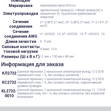
помощью
Маркировка
маркировка серии BZxxxx
одножильный провод (s), гибкий провод (st) и
Электропроводка
наконечник (f): пружинное срабатывание
отверткой
Сечение
s*: 0,08?2,5? мм2, st*: 0,08?2,5? мм2, f*: 0,14?1,5?
соединения
мм?2
Сечение
s*: AWG28...14, st*: AWG28...14, f*: AWG26...16
соединения AWG
Длина зачистки
8...9 мм
Силовые контакты
Я макс: 10 А
токовой нагрузки
Размеры (Ш х В х Г)
12 мм x 100 мм x 68 мм
Информация для заказа
Шинный терминал, 2-канальный симисторный выход, 12-230 В
КЛ2732
переменного тока, 1 А, без силовых контактов
Шинный терминал, 2-канальный симисторный выход, 12-230 В
КС2732
переменного тока, 1 А, без силовых контактов, подключаемый
уровень проводки
Шинный терминал, 2-канальный симисторный выход, 12...230 В
KL2732-
переменного тока, ток 1 А, без силовых контактов, без взаимной
0010
блокировки