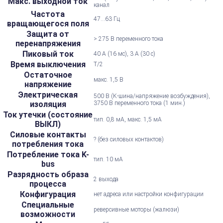
Макс. выходной ток
канал
Частота
47...63 Гц
вращающегося поля
Защита от
> 275 В переменного тока
перенапряжения
Пиковый ток
40 А (16 мс), 3 А (30 с)
Время выключения
Т/2
Остаточное
макс. 1,5 В
напряжение
Электрическая
500 В (K-шина/напряжение возбуждения),
изоляция
3750 В переменного тока (1 мин.)
Ток утечки (состояние
тип. 0,8 мА, макс. 1,5 мА
ВЫКЛ)
Силовые контакты
? (без силовых контактов)
потребления тока
Потребление тока K-
тип. 10 мА
bus
Разрядность образа
2 выхода
процесса
Конфигурация
нет адреса или настройки конфигурации
Специальные
реверсивные моторы (жалюзи)
возможности