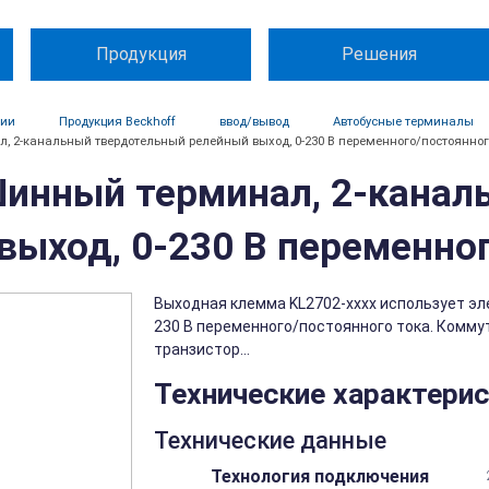
Продукция
Решения
ции
Продукция Beckhoff
ввод/вывод
Автобусные терминалы
, 2-канальный твердотельный релейный выход, 0-230 В переменного/постоянного 
Шинный терминал, 2-кана
ыход, 0-230 В переменного
Выходная клемма KL2702-xxxx использует эл
230 В переменного/постоянного тока. Комм
транзистор...
Технические характери
Технические данные
Технология подключения