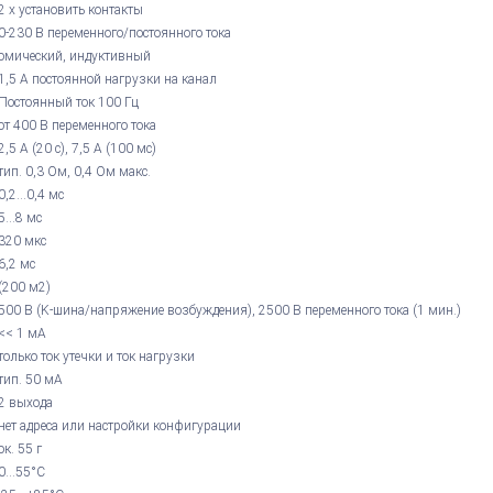
2 x установить контакты
0-230 В переменного/постоянного тока
омический, индуктивный
1,5 А постоянной нагрузки на канал
Постоянный ток 100 Гц
от 400 В переменного тока
2,5 А (20 с), 7,5 А (100 мс)
тип. 0,3 Ом, 0,4 Ом макс.
0,2...0,4 мс
5...8 мс
320 мкс
6,2 мс
(200 м2)
500 В (K-шина/напряжение возбуждения), 2500 В переменного тока (1 мин.)
<< 1 мА
только ток утечки и ток нагрузки
тип. 50 мА
2 выхода
нет адреса или настройки конфигурации
ок. 55 г
0...55°С