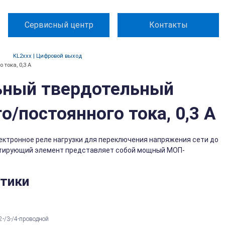
Сервисный центр
Контакты
KL2xxx | Цифровой выход
тока, 0,3 А
льный твердотельный
/постоянного тока, 0,3 А
ектронное реле нагрузки для переключения напряжения сети до
утирующий элемент представляет собой мощный МОП-
стики
2-/3-/4-проводной