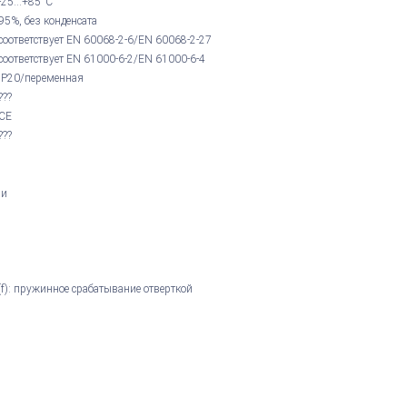
-25...+85°С
95%, без конденсата
соответствует EN 60068-2-6/EN 60068-2-27
соответствует EN 61000-6-2/EN 61000-6-4
IP20/переменная
???
CE
???
ми
(f): пружинное срабатывание отверткой