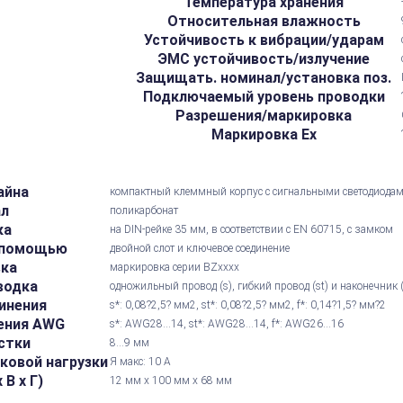
Температура хранения
Относительная влажность
Устойчивость к вибрации/ударам
ЭМС устойчивость/излучение
Защищать. номинал/установка поз.
Подключаемый уровень проводки
Разрешения/маркировка
Маркировка Ex
айна
компактный клеммный корпус с сигнальными светодиода
ал
поликарбонат
ка
на DIN-рейке 35 мм, в соответствии с EN 60715, с замком
 помощью
двойной слот и ключевое соединение
вка
маркировка серии BZxxxx
водка
одножильный провод (s), гибкий провод (st) и наконечник 
инения
s*: 0,08?2,5? мм2, st*: 0,08?2,5? мм2, f*: 0,14?1,5? мм?2
ения AWG
s*: AWG28...14, st*: AWG28...14, f*: AWG26...16
стки
8...9 мм
ковой нагрузки
Я макс: 10 А
В х Г)
12 мм x 100 мм x 68 мм