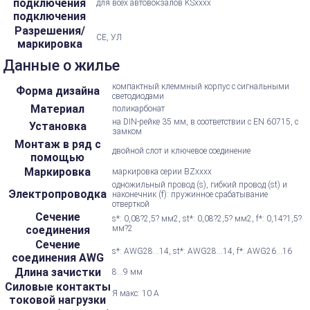
подключения
для всех автовокзалов KSxxxx
подключения
Разрешения/
CE, УЛ
маркировка
Данные о жилье
компактный клеммный корпус с сигнальными
Форма дизайна
светодиодами
Материал
поликарбонат
на DIN-рейке 35 мм, в соответствии с EN 60715, с
Установка
замком
Монтаж в ряд с
двойной слот и ключевое соединение
помощью
Маркировка
маркировка серии BZxxxx
одножильный провод (s), гибкий провод (st) и
Электропроводка
наконечник (f): пружинное срабатывание
отверткой
Сечение
s*: 0,08?2,5? мм2, st*: 0,08?2,5? мм2, f*: 0,14?1,5?
соединения
мм?2
Сечение
s*: AWG28...14, st*: AWG28...14, f*: AWG26...16
соединения AWG
Длина зачистки
8...9 мм
Силовые контакты
Я макс: 10 А
токовой нагрузки