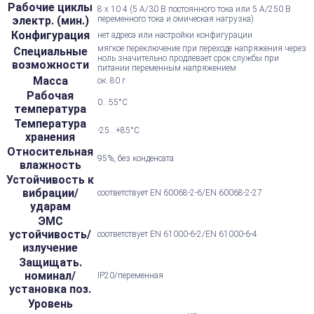
Рабочие циклы
8 x 10 4 (5 А/30 В постоянного тока или 5 А/250 В
электр. (мин.)
переменного тока и омическая нагрузка)
Конфигурация
нет адреса или настройки конфигурации
мягкое переключение при переходе напряжения через
Специальные
ноль значительно продлевает срок службы при
возможности
питании переменным напряжением
Масса
ок. 80 г
Рабочая
0...55°С
температура
Температура
-25...+85°С
хранения
Относительная
95%, без конденсата
влажность
Устойчивость к
вибрации/
соответствует EN 60068-2-6/EN 60068-2-27
ударам
ЭМС
устойчивость/
соответствует EN 61000-6-2/EN 61000-6-4
излучение
Защищать.
номинал/
IP20/переменная
установка поз.
Уровень