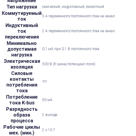
напряжение
Тип нагрузки
омический, индуктивный, емкостный
Коммутируемый
5 А переменного/постоянного тока на канал
ток
Индуктивный
ток
2 А переменного/постоянного тока на канал
переключения
Минимально
допустимая
0,1 мА при 0,1 В постоянного тока
нагрузка
Электрическая
500 В (K-шина/потенциал поля)
изоляция
Силовые
контакты
???
потребления
тока
Потребление
90 мА
тока K-bus
Разрядность
образа
2 выхода
процесса
Рабочие циклы
2 х 10 7
мех. (мин.)