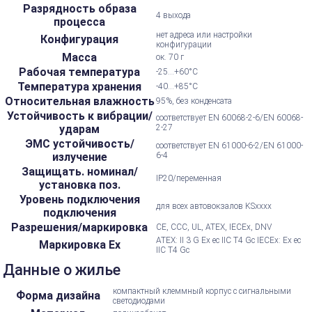
Разрядность образа
4 выхода
процесса
нет адреса или настройки
Конфигурация
конфигурации
Масса
ок. 70 г
Рабочая температура
-25...+60°С
Температура хранения
-40...+85°С
Относительная влажность
95%, без конденсата
Устойчивость к вибрации/
соответствует EN 60068-2-6/EN 60068-
ударам
2-27
ЭМС устойчивость/
соответствует EN 61000-6-2/EN 61000-
излучение
6-4
Защищать. номинал/
IP20/переменная
установка поз.
Уровень подключения
для всех автовокзалов KSxxxx
подключения
Разрешения/маркировка
CE, CCC, UL, ATEX, IECEx, DNV
ATEX: II 3 G Ex ec IIC T4 Gc IECEx: Ex ec
Маркировка Ex
IIC T4 Gc
Данные о жилье
компактный клеммный корпус с сигнальными
Форма дизайна
светодиодами