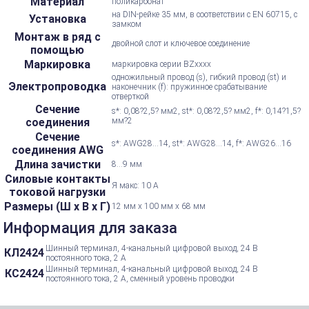
Материал
поликарбонат
на DIN-рейке 35 мм, в соответствии с EN 60715, с
Установка
замком
Монтаж в ряд с
двойной слот и ключевое соединение
помощью
Маркировка
маркировка серии BZxxxx
одножильный провод (s), гибкий провод (st) и
Электропроводка
наконечник (f): пружинное срабатывание
отверткой
Сечение
s*: 0,08?2,5? мм2, st*: 0,08?2,5? мм2, f*: 0,14?1,5?
соединения
мм?2
Сечение
s*: AWG28...14, st*: AWG28...14, f*: AWG26...16
соединения AWG
Длина зачистки
8...9 мм
Силовые контакты
Я макс: 10 А
токовой нагрузки
Размеры (Ш х В х Г)
12 мм x 100 мм x 68 мм
Информация для заказа
Шинный терминал, 4-канальный цифровой выход, 24 В
КЛ2424
постоянного тока, 2 А
Шинный терминал, 4-канальный цифровой выход, 24 В
КС2424
постоянного тока, 2 А, сменный уровень проводки