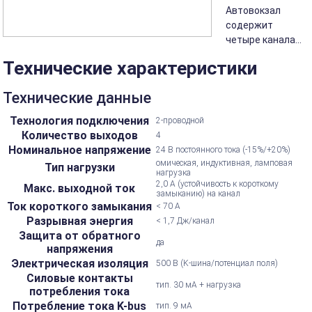
Автовокзал
содержит
четыре канала...
Технические характеристики
Технические данные
Технология подключения
2-проводной
Количество выходов
4
Номинальное напряжение
24 В постоянного тока (-15%/+20%)
омическая, индуктивная, ламповая
Тип нагрузки
нагрузка
2,0 А (устойчивость к короткому
Макс. выходной ток
замыканию) на канал
Ток короткого замыкания
< 70 А
Разрывная энергия
< 1,7 Дж/канал
Защита от обратного
да
напряжения
Электрическая изоляция
500 В (K-шина/потенциал поля)
Силовые контакты
тип. 30 мА + нагрузка
потребления тока
Потребление тока K-bus
тип. 9 мА