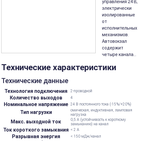
управления 24 В,
электрически
изолированные
от
исполнительных
механизмов.
Автовокзал
содержит
четыре канала...
Технические характеристики
Технические данные
Технология подключения
2-проводной
Количество выходов
4
Номинальное напряжение
24 В постоянного тока (-15%/+20%)
омическая, индуктивная, ламповая
Тип нагрузки
нагрузка
0,5 А (устойчивость к короткому
Макс. выходной ток
замыканию) на канал
Ток короткого замыкания
< 2 А
Разрывная энергия
< 150 мДж/канал