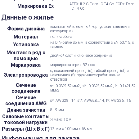
ATEX: II 3 G Ex ec IIC T4 Gc IECEx: Ex ec
Маркировка Ex
IIC T4 Gc
Данные о жилье
компактный клеммный корпус с сигнальными
Форма дизайна
светодиодами
Материал
поликарбонат
на DIN-рейке 35 мм, в соответствии с EN 60715, с
Установка
замком
Монтаж в ряд с
двойной слот и ключевое соединение
помощью
Маркировка
маркировка серии BZxxxx
одножильный провод (s), гибкий провод (st) и
Электропроводка
наконечник (f): пружинное срабатывание
отверткой
Сечение
s*: 0,08?2,5? мм2, st*: 0,08?2,5? мм2, f*: 0,14?1,5?
соединения
мм?2
Сечение
s*: AWG28...14, st*: AWG28...14, f*: AWG26...16
соединения AWG
Длина зачистки
8...9 мм
Силовые контакты
Я макс: 10 А
токовой нагрузки
Размеры (Ш х В х Г)
12 мм x 100 мм x 68 мм
Информация для заказа