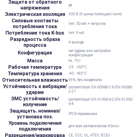
Защита от обратного
да
напряжения
Электрическая изоляция
500 В (K-шина/потенциал поля)
Силовые контакты
тип. 30 мА + нагрузка
потребления тока
Потребление тока K-bus
тип. 9 мА
Разрядность образа
4 выхода
процесса
нет адреса или настройки
Конфигурация
конфигурации
Масса
ок. 70 г
Рабочая температура
-25...+60°С
Температура хранения
-40...+85°С
Относительная влажность
95%, без конденсата
Устойчивость к вибрации/
соответствует EN 60068-2-6/EN 60068-
ударам
2-27
ЭМС устойчивость/
соответствует EN 61000-6-2/EN 61000-
излучение
6-4
Защищать. номинал/
IP20/переменная
установка поз.
Уровень подключения
для всех автовокзалов KSxxxx
подключения
Разрешения/маркировка
CE, CCC, UL, ATEX, IECEx